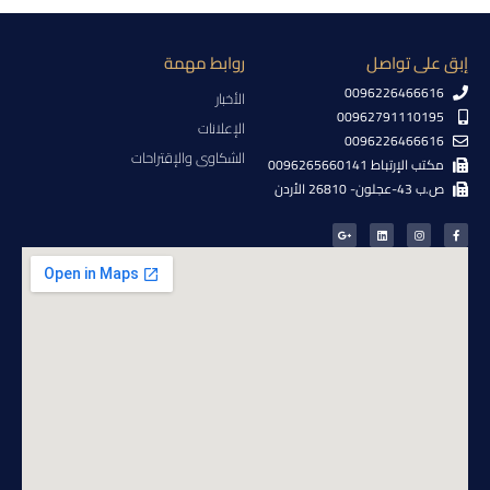
إبق على تواصل
روابط مهمة
0096226466616
الأخبار
00962791110195
الإعلانات
0096226466616
الشكاوى والإقتراحات
مكتب الإرتباط 0096265660141
ص.ب 43-عجلون- 26810 الأردن