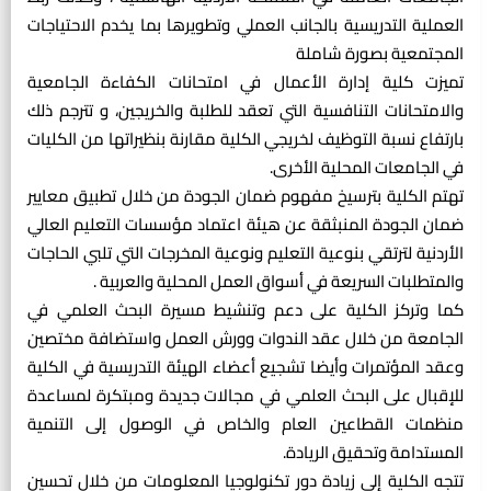
العملية التدريسية بالجانب العملي وتطويرها بما يخدم الاحتياجات
المجتمعية بصورة شاملة
تميزت كلية إدارة الأعمال في امتحانات الكفاءة الجامعية
والامتحانات التنافسية التي تعقد للطلبة والخريجين، و تترجم ذلك
بارتفاع نسبة التوظيف لخريجي الكلية مقارنة بنظيراتها من الكليات
في الجامعات المحلية الأخرى.
تهتم الكلية بترسيخ مفهوم ضمان الجودة من خلال تطبيق معايير
ضمان الجودة المنبثقة عن هيئة اعتماد مؤسسات التعليم العالي
الأردنية لترتقي بنوعية التعليم ونوعية المخرجات التي تلبي الحاجات
والمتطلبات السريعة في أسواق العمل المحلية والعربية .
كما وتركز الكلية على دعم وتنشيط مسيرة البحث العلمي في
الجامعة من خلال عقد الندوات وورش العمل واستضافة مختصين
وعقد المؤتمرات وأيضا تشجيع أعضاء الهيئة التدريسية في الكلية
للإقبال على البحث العلمي في مجالات جديدة ومبتكرة لمساعدة
منظمات القطاعين العام والخاص في الوصول إلى التنمية
المستدامة وتحقيق الريادة.
تتجه الكلية إلى زيادة دور تكنولوجيا المعلومات من خلال تحسين