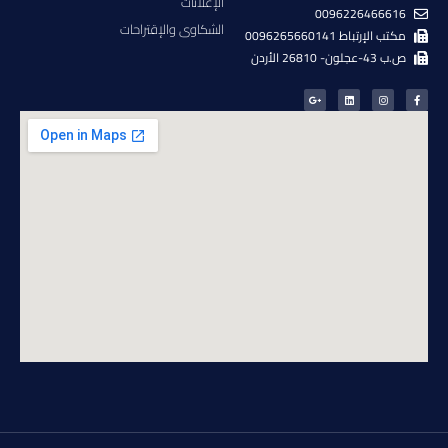
الإعلانات
0096226466616
الشكاوى والإقتراحات
مكتب الإرتباط 0096265660141
ص.ب 43-عجلون- 26810 الأردن