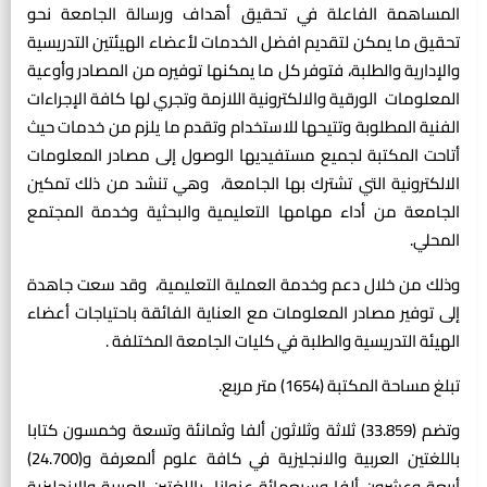
المساهمة الفاعلة في تحقيق أهداف ورسالة الجامعة نحو
تحقيق ما يمكن لتقديم افضل الخدمات لأعضاء الهيئتين التدريسية
والإدارية والطلبة، فتوفر كل ما يمكنها توفيره من المصادر وأوعية
المعلومات الورقية والالكترونية اللازمة وتجري لها كافة الإجراءات
الفنية المطلوبة وتتيحها للاستخدام وتقدم ما يلزم من خدمات حيث
أتاحت المكتبة لجميع مستفيديها الوصول إلى مصادر المعلومات
الالكترونية التي تشترك بها الجامعة، وهي تنشد من ذلك تمكين
الجامعة من أداء مهامها التعليمية والبحثية وخدمة المجتمع
المحلي.
وذلك من خلال دعم وخدمة العملية التعليمية، وقد سعت جاهدة
إلى توفير مصادر المعلومات مع العناية الفائقة باحتياجات أعضاء
الهيئة التدريسية والطلبة في كليات الجامعة المختلفة .
تبلغ مساحة المكتبة (1654) متر مربع.
وتضم (33.859) ثلاثة وثلاثون ألفا وثمانئة وتسعة وخمسون كتابا
باللغتين العربية والانجليزية في كافة علوم ألمعرفة و(24.700)
أربعة وعشرون ألفا وسبعمائة عنوانا باللغتين العربية والانجليزية