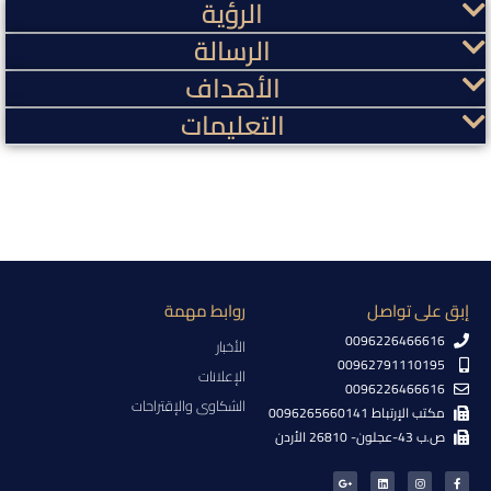
الرؤية
الرسالة
الأهداف
التعليمات
إبق على تواصل
روابط مهمة
0096226466616
الأخبار
00962791110195
الإعلانات
0096226466616
الشكاوى والإقتراحات
مكتب الإرتباط 0096265660141
ص.ب 43-عجلون- 26810 الأردن