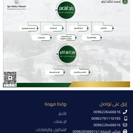
إبق على تواصل
روابط مهمة
0096226466616
الأخبار
00962791110195
الإعلانات
0096226466616
الشكاوى والإقتراحات
مكتب الإرتباط 0096265660141