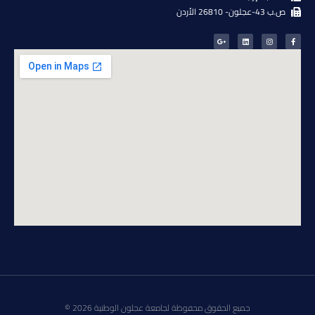
ص.ب 43-عجلون- 26810 الأردن
جميع الحقوق محفوظة لجامعة عجلون الوطنية 2026 ©