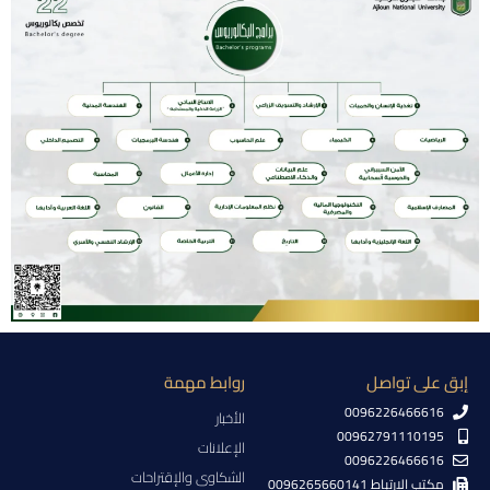
إبق على تواصل
روابط مهمة
0096226466616
الأخبار
00962791110195
الإعلانات
0096226466616
الشكاوى والإقتراحات
مكتب الإرتباط 0096265660141