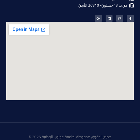
ص.ب 43-عجلون- 26810 الأردن
جميع الحقوق محفوظة لجامعة عجلون الوطنية 2026 ©