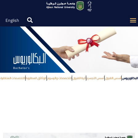
English
البكالوريوس
أسس القبول
أسس التجسير
آلية القبول
التخصصات والرسوم
الوثائق المطلوبة
التخصصات المناظرة