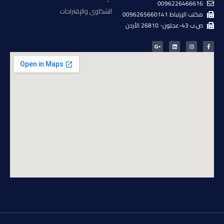
0096226466616
الشكاوى والإقتراحات
مكتب الإرتباط 0096265660141
ص.ب 43-عجلون- 26810 الأردن