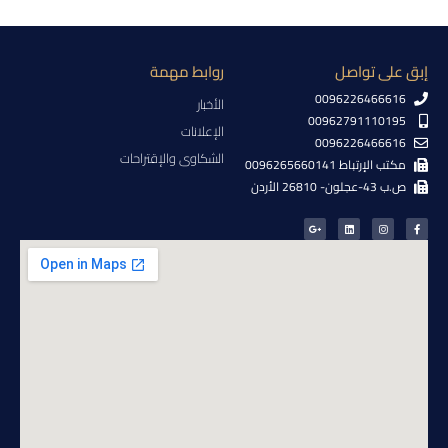
إبق على تواصل
روابط مهمة
0096226466616
الأخبار
00962791110195
الإعلانات
0096226466616
الشكاوى والإقتراحات
مكتب الإرتباط 0096265660141
ص.ب 43-عجلون- 26810 الأردن