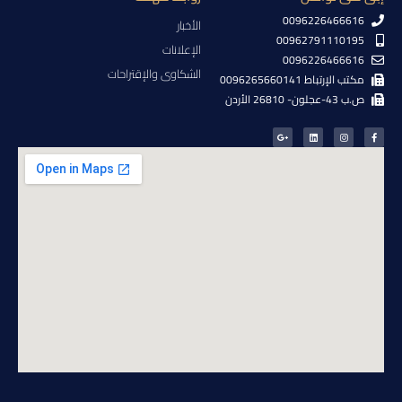
0096226466616
الأخبار
00962791110195
الإعلانات
0096226466616
الشكاوى والإقتراحات
مكتب الإرتباط 0096265660141
ص.ب 43-عجلون- 26810 الأردن