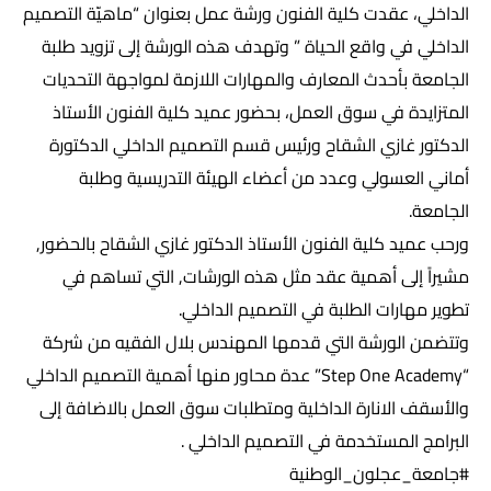
الداخلي، عقدت كلية الفنون ورشة عمل بعنوان “ماهيّة التصميم
الداخلي في واقع الحياة ” وتهدف هذه الورشة إلى تزويد طلبة
الجامعة بأحدث المعارف والمهارات اللازمة لمواجهة التحديات
المتزايدة في سوق العمل، بحضور عميد كلية الفنون الأستاذ
الدكتور غازي الشقاح ورئيس قسم التصميم الداخلي الدكتورة
أماني العسولي وعدد من أعضاء الهيئة التدريسية وطلبة
الجامعة.
ورحب عميد كلية الفنون الأستاذ الدكتور غازي الشقاح بالحضور,
مشيراً إلى أهمية عقد مثل هذه الورشات, التي تساهم في
تطوير مهارات الطلبة في التصميم الداخلي.
وتتضمن الورشة التي قدمها المهندس بلال الفقيه من شركة
“Step One Academy” عدة محاور منها أهمية التصميم الداخلي
والأسقف الانارة الداخلية ومتطلبات سوق العمل بالاضافة إلى
البرامج المستخدمة في التصميم الداخلي .
#جامعة_عجلون_الوطنية