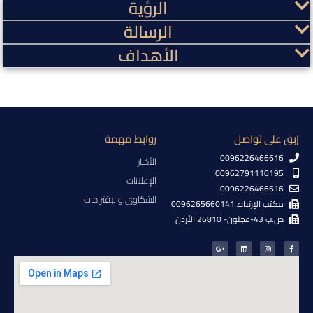
الرؤية
الرسالة
الأهداف
إبق على تواصل
روابط مهمة
0096226466616
الأخبار
00962791110195
الإعلانات
0096226466616
الشكاوى والإقتراحات
مكتب الإرتباط 0096265660141
ص.ب 43-عجلون- 26810 الأردن