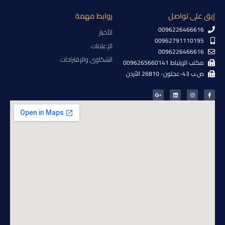
إبق على تواصل
روابط مهمة
0096226466616
الأخبار
00962791110195
الإعلانات
0096226466616
الشكاوى والإقتراحات
مكتب الإرتباط 0096265660141
ص.ب 43-عجلون- 26810 الأردن