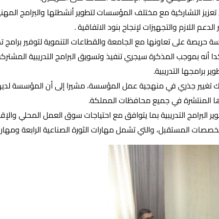
عزيز التشاركية مع مختلف المؤسسات لتطوير أنشطتها والبرامج المهني
لدعم اللازم والتجهيزات لإنجاح بنود الاتفاقية .
ة حريصة على تعاونها مع الجامعة والقطاعات التنموية لتوفير برامج تد
 أنه بموجب المذكرة سيجري تنفيذ وتسويق البرامج التدريبية المشترك
ير برامجها التدريبية.
دها المنتشرة في جميع محافظات المملكة.
ر البرامج التدريبية بما يتوافق مع احتياجات سوق العمل المحلي والإق
خصصات المستقبل، والتي تشمل مهارات الثورة الصناعية الرابعة ومهارات