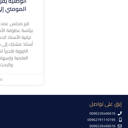
الوطنية يقر 
المومني إلى
قرر مجلس عمداء
برئاسة عطوفة الأس
ترقية الأستاذ الد
أستاذ مشارك إلى رت
التربوية تقديراً 
العلمية وإسهام
والبحث
26
إبق على تواصل
0096226466616
00962791110195
0096226466616