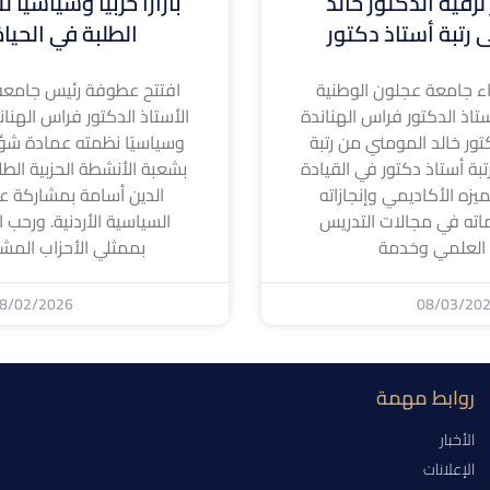
ترقية الدكتور خالد
بازارًا حزبيًا وسياسيًا
 رتبة أستاذ دكتور
الطلبة في الحيا
 جامعة عجلون الوطنية
افتتح عطوفة رئيس جامعة
تاذ الدكتور فراس الهناندة
الأستاذ الدكتور فراس الهناندة ا
كتور خالد المومني من رتبة
وسياسيًا نظمته عمادة شؤ
بة أستاذ دكتور في القيادة
بشعبة الأنشطة الحزبية الطل
لتميزه الأكاديمي وإنجازاته
الدين أسامة بمشاركة عد
اته في مجالات التدريس
السياسية الأردنية. ورحب ا
 العلمي وخدمة
بممثلي الأحزاب المشا
8/02/2026
08/03/20
روابط مهمة
الأخبار
الإعلانات