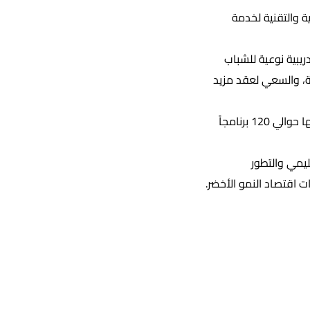
ة والتقنية لخدمة
ريبية نوعية للشباب
ة، والسعي لعقد مزيد
وأضاف أنه سيكون هناك تغيير جذري في منهجية عمل المؤسسة، مشيرا إلى أن المؤسسة لديها حوالي 120 برنامجاً
ليمي والتطور
 اقتصاد النمو الأخضر.