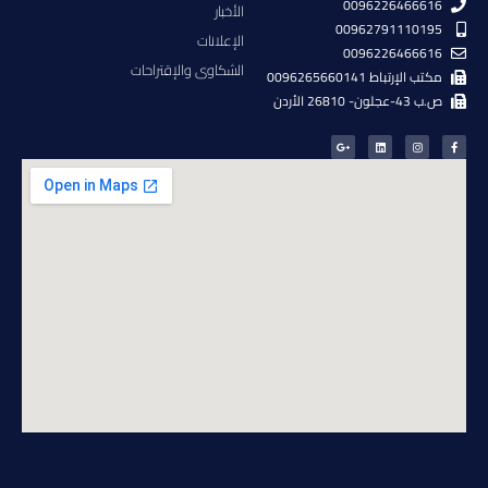
0096226466616
الأخبار
00962791110195
الإعلانات
0096226466616
الشكاوى والإقتراحات
مكتب الإرتباط 0096265660141
ص.ب 43-عجلون- 26810 الأردن