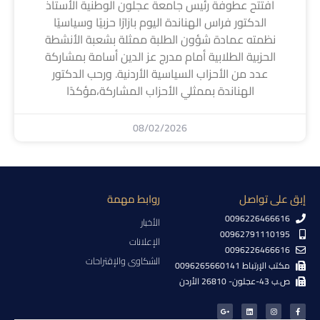
افتتح عطوفة رئيس جامعة عجلون الوطنية الأستاذ
الدكتور فراس الهناندة اليوم بازارًا حزبيًا وسياسيًا
نظمته عمادة شؤون الطلبة ممثلة بشعبة الأنشطة
الحزبية الطلابية أمام مدرج عز الدين أسامة بمشاركة
عدد من الأحزاب السياسية الأردنية. ورحب الدكتور
الهناندة بممثلي الأحزاب المشاركة،مؤكدًا
08/02/2026
إبق على تواصل
روابط مهمة
0096226466616
الأخبار
00962791110195
الإعلانات
0096226466616
الشكاوى والإقتراحات
مكتب الإرتباط 0096265660141
ص.ب 43-عجلون- 26810 الأردن