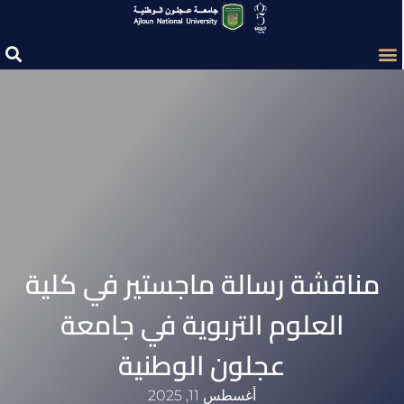
مناقشة رسالة ماجستير في كلية
العلوم التربوية في جامعة
عجلون الوطنية‎
أغسطس 11, 2025