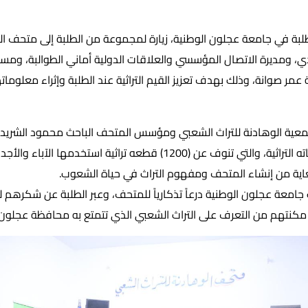
ة في جامعة عجلون الوطنية، زيارة لمجموعة من الطلبة إلى متحف الو
دي، ومديرة الاتصال المؤسسي والعلاقات الدولية أماني الطوالبة، ومس
ر صوانة، وذلك بهدف تعزيز القيم التراثية عند الطلبة وإثراء معلوماته
معية الوهادنة للتراث الشعبي ومؤسس المتحف الباحث محمود الشريدة
تأسيس المتحف ومقتنياته التراثية، والتي تنوف عن (1200) قطعه تراثية اس
غاية من إنشاء المتحف ومفهوم التراث في حياة الشعوب.
 جامعة عجلون الوطنية درعاً تذكارياً للمتحف، وعبر الطلبة عن شكرهم
مكنتهم من التعرف على التراث الشعبي الذي تتمتع به محافظة عجلون.