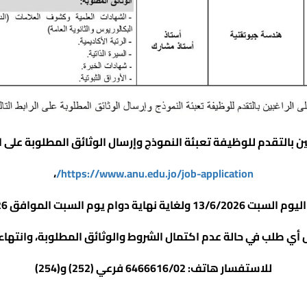
ن بالتقدم للوظيفة تعبئة النموذج وإرسال الوثائق المطلوبة على ال
،
https://www.anu.edu.jo/job-application/
لغاية نهاية دوام يوم السبت الموافق 27/6/2026.
ل أي طلب في حالة عدم اكتمال الشروط والوثائق المطلوبة، وانتهاء ف
للاستفسار هاتف: 6466616/02 فرعي (252) و(254)