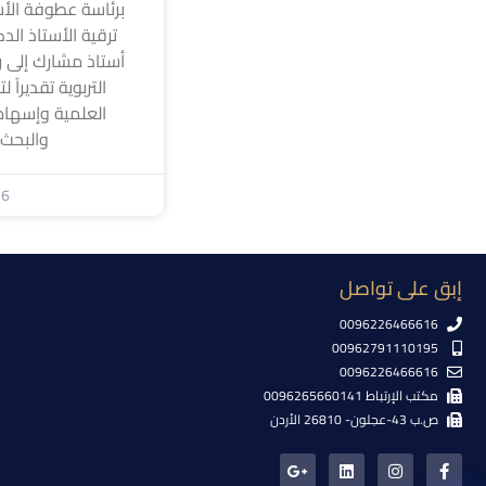
برئاسة عطوفة الأس
ترقية الأستاذ الد
أستاذ مشارك إلى رت
التربوية تقديراً 
العلمية وإسهام
والبحث
26
إبق على تواصل
0096226466616
00962791110195
0096226466616
مكتب الإرتباط 0096265660141
ص.ب 43-عجلون- 26810 الأردن