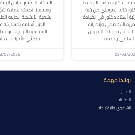
تاذ الدكتور فراس الهناندة
الأستاذ الدكتور فراس الهناندة ا
كتور خالد المومني من رتبة
وسياسيًا نظمته عمادة شؤ
بة أستاذ دكتور في القيادة
بشعبة الأنشطة الحزبية الطل
لتميزه الأكاديمي وإنجازاته
الدين أسامة بمشاركة عد
اته في مجالات التدريس
السياسية الأردنية. ورحب ا
 العلمي وخدمة
بممثلي الأحزاب المشا
8/02/2026
08/03/20
روابط مهمة
الأخبار
الإعلانات
الشكاوى والإقتراحات