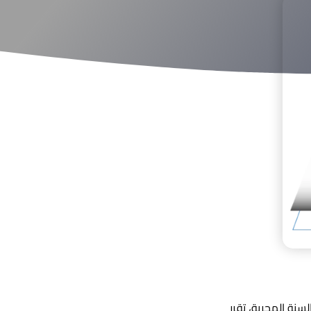
افق 16/6/2026 بمناسبة حلول رأس السنة الهجرية، تقرر