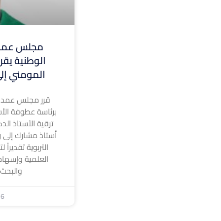
مجلس عمدا
الوطنية يقر 
المومني إلى
قرر مجلس عمداء
برئاسة عطوفة الأس
ترقية الأستاذ الد
أستاذ مشارك إلى رت
التربوية تقديراً 
العلمية وإسهام
والبحث
26