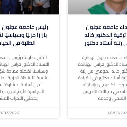
ء جامعة عجلون
رئيس جامعة عجلون ال
ترقية الدكتور خالد
بازارًا حزبيًا وسياسيًا
 رتبة أستاذ دكتور
الطلبة في الحيا
 جامعة عجلون الوطنية
افتتح عطوفة رئيس جامعة
تاذ الدكتور فراس الهناندة
الأستاذ الدكتور فراس الهناندة ا
كتور خالد المومني من رتبة
وسياسيًا نظمته عمادة شؤ
بة أستاذ دكتور في القيادة
بشعبة الأنشطة الحزبية الطل
لتميزه الأكاديمي وإنجازاته
الدين أسامة بمشاركة عد
اته في مجالات التدريس
السياسية الأردنية. ورحب ا
 العلمي وخدمة
بممثلي الأحزاب المشا
8/02/2026
08/03/20