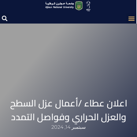
اعلان عطاء /أعمال عزل السطح
والعزل الحراري وفواصل التمدد
سبتمبر 14, 2024