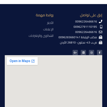
إبق على تواصل
روابط مهمة
0096226466616
الأخبار
00962791110195
الإعلانات
0096226466616
الشكاوى والإقتراحات
مكتب الإرتباط 0096265660141
ص.ب 43-عجلون- 26810 الأردن