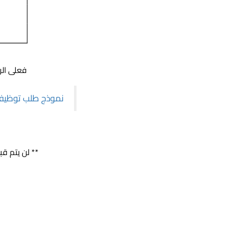
فعلى الرا
نموذج طلب توظيف
** لن يتم قب