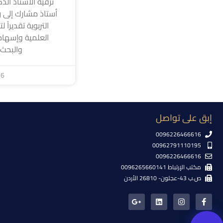
ترقية الأستاذ الد
أستاذ مشارك إلى رت
التربوية تقديراً 
العلمية وإسهام
والبحث
26
إبق على تواصل
0096226466616
00962791110195
0096226466616
مكتب الإرتباط 0096265660141
ص.ب 43-عجلون- 26810 الأردن