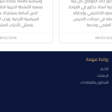
كتور خالد المومني من رتبة
وسياسيًا نظمته عمادة شؤ
بة أستاذ دكتور في القيادة
بشعبة الأنشطة الحزبية الطل
لتميزه الأكاديمي وإنجازاته
الدين أسامة بمشاركة عد
اته في مجالات التدريس
السياسية الأردنية. ورحب ا
 العلمي وخدمة
بممثلي الأحزاب المشا
8/02/2026
08/03/20
روابط مهمة
الأخبار
الإعلانات
الشكاوى والإقتراحات