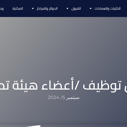
الكليات والعمادات
القبول
الدوائر والمراكز
المكتبة
وحد
 توظيف /أعضاء هيئة ت
سبتمبر 15, 2024