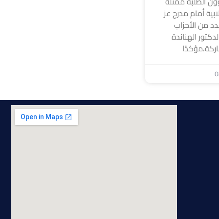
ون الطلبة ممثلة
ابية أمام مدرج عز
د من الأحزاب
لدكتور الهناندة
ركة،مؤكدًا
0