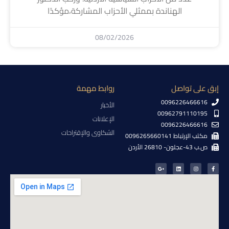
الهناندة بممثلي الأحزاب المشاركة،مؤكدًا
08/02/2026
إبق على تواصل
روابط مهمة
0096226466616
الأخبار
00962791110195
الإعلانات
0096226466616
الشكاوى والإقتراحات
مكتب الإرتباط 0096265660141
ص.ب 43-عجلون- 26810 الأردن