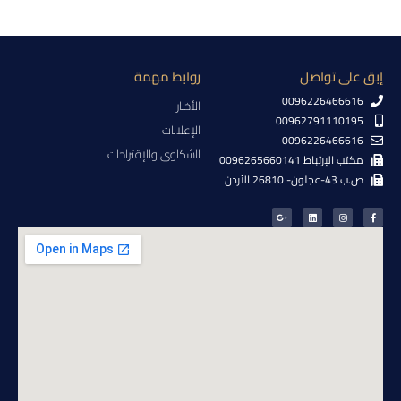
إبق على تواصل
روابط مهمة
0096226466616
الأخبار
00962791110195
الإعلانات
0096226466616
الشكاوى والإقتراحات
مكتب الإرتباط 0096265660141
ص.ب 43-عجلون- 26810 الأردن