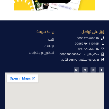
إبق على تواصل
روابط مهمة
0096226466616
الأخبار
00962791110195
الإعلانات
0096226466616
الشكاوى والإقتراحات
مكتب الإرتباط 0096265660141
ص.ب 43-عجلون- 26810 الأردن