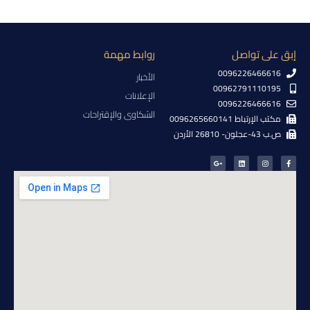
إبق على تواصل
روابط مهمة
0096226466616
الأخبار
00962791110195
الإعلانات
0096226466616
الشكاوى والإقتراحات
مكتب الإرتباط 0096265660141
ص.ب 43-عجلون- 26810 الأردن