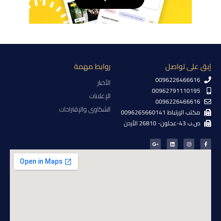
إبق على تواصل
روابط مهمة
0096226466616
الأخبار
00962791110195
الإعلانات
0096226466616
الشكاوى والإقتراحات
مكتب الإرتباط 0096265660141
ص.ب 43-عجلون- 26810 الأردن