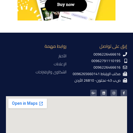
إبق على تواصل
روابط مهمة
0096226466616
الأخبار
00962791110195
الإعلانات
0096226466616
الشكاوى والإقتراحات
مكتب الإرتباط 0096265660141
ص.ب 43-عجلون- 26810 الأردن