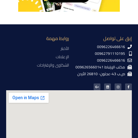
إبق على تواصل
روابط مهمة
0096226466616
الأخبار
00962791110195
الإعلانات
0096226466616
الشكاوى والإقتراحات
مكتب الإرتباط 0096265660141
ص.ب 43-عجلون- 26810 الأردن