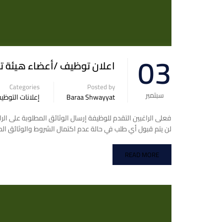
03
اعلان توظيف /أعضاء هيئة تد
Categories
Posted by
سبتمبر
Baraa Shwayyat
إعلانات التوظي
لن يتم قبول أي طلب في حالة عدم اكتمال الشروط والوثا
READ MORE