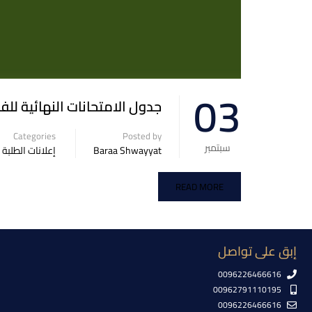
03
جدول الامتحانات النهائية للفصل ا
Categories
Posted by
سبتمبر
Baraa Shwayyat
إعلانات الطلبة
READ MORE
إبق على تواصل
0096226466616
00962791110195
0096226466616