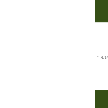
فعلى الراغبين التقدم للوظيفة إرسال الوثائق المطلوبة على الرابط التالي انتهى موعد تقديم الطلب خلال المدة من تاريخ 4/9/2023 ولغاية 6/9/2023. **