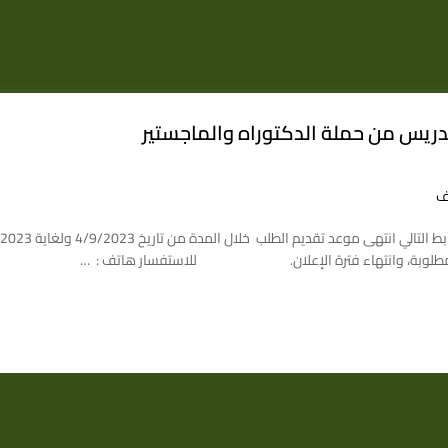
ريس من حملة الدكتوراه والماجستير
ف
ئق المطلوبة، وانتهاء فترة الإعلان. للاستفسار هاتف : …