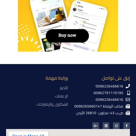
إبق على تواصل
روابط مهمة
0096226466616
الأخبار
00962791110195
الإعلانات
0096226466616
الشكاوى والإقتراحات
مكتب الإرتباط 0096265660141
ص.ب 43-عجلون- 26810 الأردن