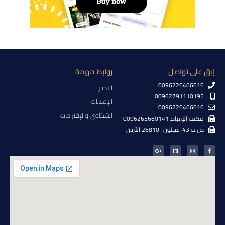
إبق على تواصل
روابط مهمة
0096226466616
الأخبار
00962791110195
الإعلانات
0096226466616
الشكاوى والإقتراحات
مكتب الإرتباط 0096265660141
ص.ب 43-عجلون- 26810 الأردن