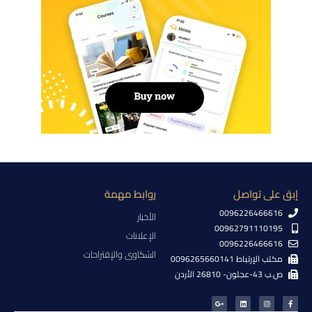
إبق على تواصل
روابط مهمة
0096226466616
الأخبار
00962791110195
الإعلانات
0096226466616
الشكاوى والإقتراحات
مكتب الإرتباط 0096265660141
ص.ب 43-عجلون- 26810 الأردن