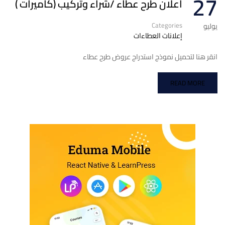
27
اعلان طرح عطاء /شراء وتركيب (كاميرات )
Categories
يوليو
إعلانات العطاءات
انقر هنا لتحميل نموذج استدراج عروض طرح عطاء
READ MORE