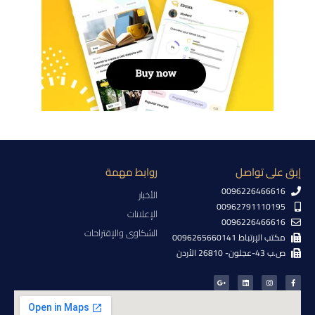
إبق على تواصل
روابط مهمة
0096226466616
الأخبار
00962791110195
الإعلانات
0096226466616
الشكاوى والإقتراحات
مكتب الإرتباط 0096265660141
ص.ب 43-عجلون- 26810 الأردن