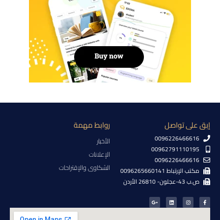
إبق على تواصل
روابط مهمة
0096226466616
الأخبار
00962791110195
الإعلانات
0096226466616
الشكاوى والإقتراحات
مكتب الإرتباط 0096265660141
ص.ب 43-عجلون- 26810 الأردن