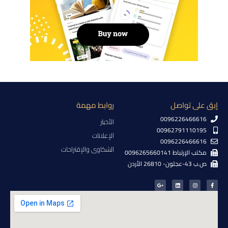
إبق على تواصل
روابط مهمة
0096226466616
الأخبار
00962791110195
الإعلانات
0096226466616
الشكاوى والإقتراحات
مكتب الإرتباط 0096265660141
ص.ب 43-عجلون- 26810 الأردن