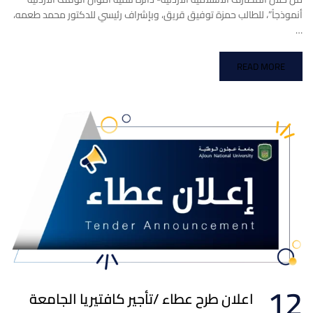
أنموذجاً”، للطالب حمزة توفيق قريق، وبإشراف رئيسي للدكتور محمد طعمه،
…
READ MORE
12
اعلان طرح عطاء /تأجير كافتيريا الجامعة