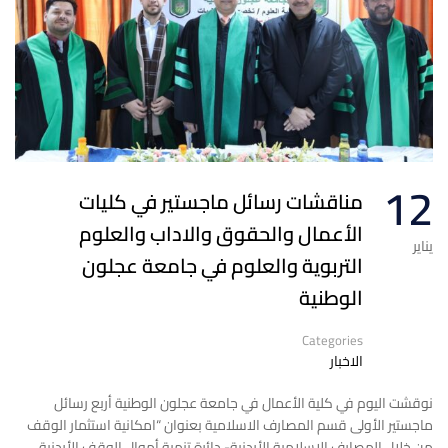
12
مناقشات رسائل ماجستير في كليات
الأعمال والحقوق والاداب والعلوم
يناير
التربوية والعلوم في جامعة عجلون
الوطنية‎
Categories
الاخبار
نوقشت اليوم في كلية الأعمال في جامعة عجلون ‎الوطنية أربع رسائل
ماجستير الأولى قسم المصارف الاسلامية بعنوان “امكانية استثمار الوقف
من خلال المصارف الاسلامية الأردنية- دائرة تنمية أموال الوقف الأردنية