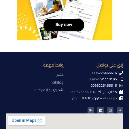
إبق على تواصل
روابط مهمة
0096226466616
الأخبار
00962791110195
الإعلانات
0096226466616
الشكاوى والإقتراحات
مكتب الإرتباط 0096265660141
ص.ب 43-عجلون- 26810 الأردن