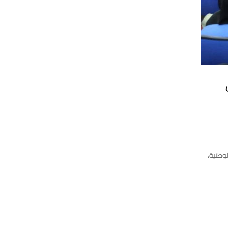
وطنية،