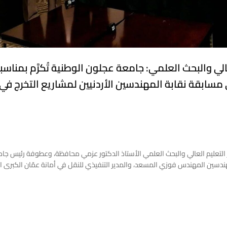
عالي والبحث العلمي: جامعة عجلون الوطنية تُكرَّم بمناسب
مسابقة نقابة المهندسين الأردنيين لمشاريع التخرج في
 التعليم العالي والبحث العلمي الأستاذ الدكتور عزمي محافظة، وعطوفة رئيس جا
لمهندسين المهندس فوزي المسعد، والمدير التنفيذي للنقل في أمانة عمّان الكبرى