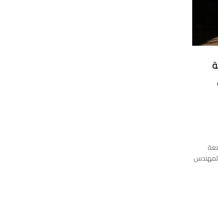
ة
معة
 المهندس