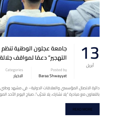
13
جامعة عجلون الوطنية تنظم ن
التهجير” دعمًا لمواقف جلالة 
أبريل
Categories
Posted by
Baraa Shwayyat
الاخبار
دائرة الاتصال المؤسسي والعلاقات الدولية– في مشهد وطني مه
بالتعاون مع مبادرة “يلا نشارك، يلا نتحزّب”، صباح اليوم الأحد الموافق 13 نيسان 2025، فعالية وطنية ضمن برنامج “حوارات 
READ MORE