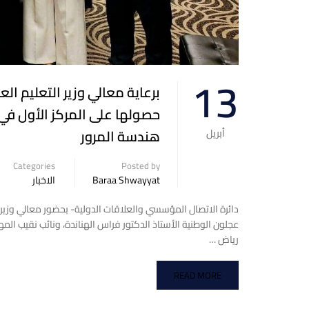
13
برعاية معالي وزير التعليم ال
حصولها على المركز الأول في 
هندسة المرور
أبريل
Categories
Posted by
Baraa Shwayyat
الاخبار
دائرة الاتصال المؤسسي والعلاقات الدولية- بحضور معالي وزير
عجلون الوطنية الأستاذ الدكتور فراس الهناندة، ونائب نقيب ا
رياض …
READ MORE