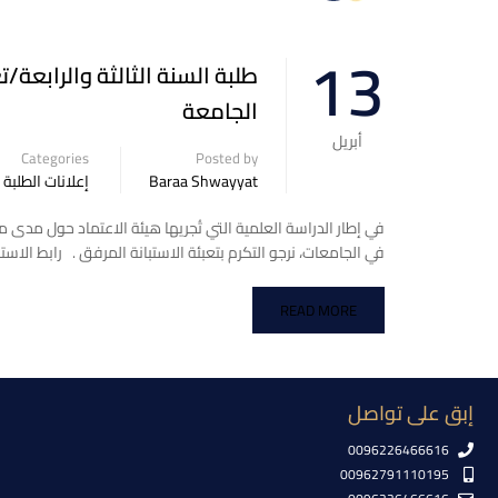
13
طلبة السنة الثالثة والرابعة/
الجامعة
أبريل
Categories
Posted by
Baraa Shwayyat
إعلانات الطلبة
في إطار الدراسة العلمية التي تُجريها هيئة الاعتماد حول مدى م
في الجامعات، نرجو التكرم بتعبئة الاستبانة المرفق . رابط الاستبا
READ MORE
إبق على تواصل
0096226466616
00962791110195