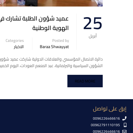
25
عميد شؤون الطلبة تشارك في 
الهوية الوطنية
أبريل
Categories
Posted by
Baraa Shwayyat
الاخبار
دائرة الاتصال المؤسسي والعلاقات الدولية شاركت عميد شؤون ا
الشؤون السياسية والبرلمانية، عبد المنعم العودات، اليوم الخ
READ MORE
إبق على تواصل
0096226466616
00962791110195
0096226466616