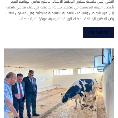
التقى رئيس جامعة عجلون الوطنية الأستاذ الدكتور فراس الهناندة اليوم
بأعضاء الهيئة التدريسية في مختلف كليات الجامعة، في لقاء تفاعلي هدف
إلى تعزيز التواصل والارتقاء بالعملية التعليمية والبحثية. وفي مستهل اللقاء،
رحّب الدكتور الهناندة بأعضاء الهيئة التدريسية، موجّهًا تحية خاصة …
READ MORE