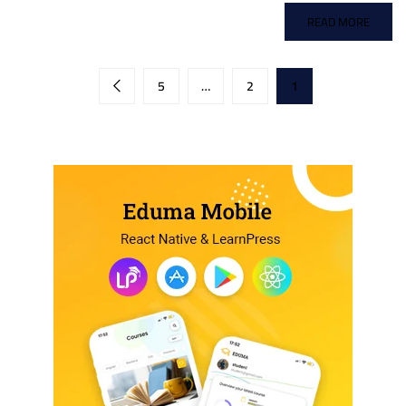
READ MORE
5
…
2
1