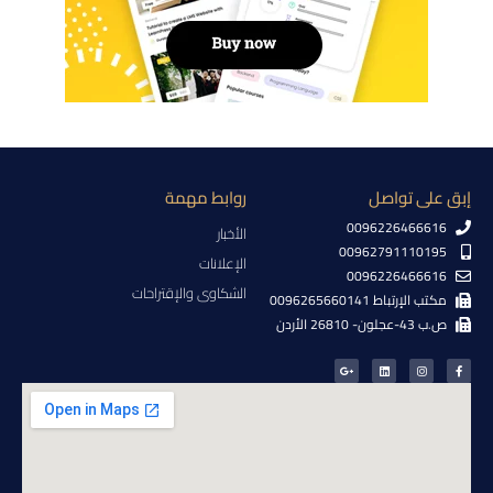
إبق على تواصل
روابط مهمة
0096226466616
الأخبار
00962791110195
الإعلانات
0096226466616
الشكاوى والإقتراحات
مكتب الإرتباط 0096265660141
ص.ب 43-عجلون- 26810 الأردن