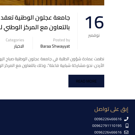
16
جامعة عجلون الوطنية تعقد جل
بالتعاون مع المركز الوطني 
نوفمبر
Categories
Posted by
Baraa Shwayyat
الاخبار
الأردن: نحو مشاركة شبابية فاعلة”، وذلك بالتعاون مع المركز 
READ MORE
إبق على تواصل
0096226466616
00962791110195
0096226466616