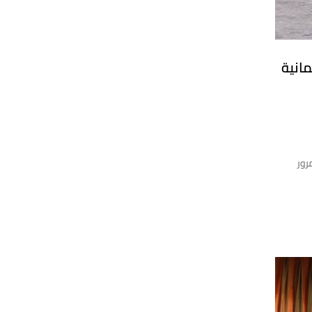
مانية
رور