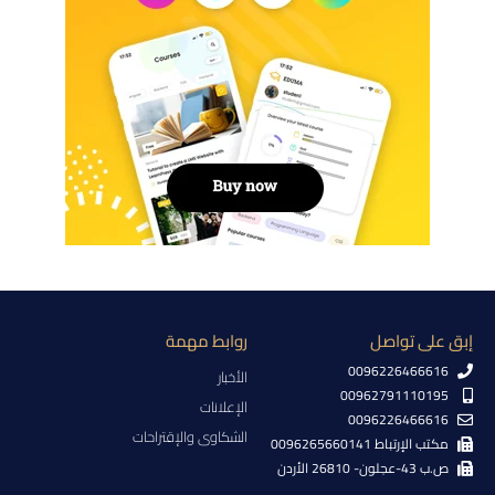
إبق على تواصل
روابط مهمة
0096226466616
الأخبار
00962791110195
الإعلانات
0096226466616
الشكاوى والإقتراحات
مكتب الإرتباط 0096265660141
ص.ب 43-عجلون- 26810 الأردن