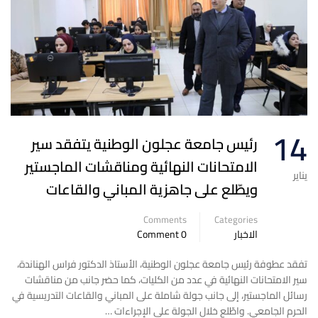
14
رئيس جامعة عجلون الوطنية يتفقد سير
الامتحانات النهائية ومناقشات الماجستير
يناير
ويطّلع على جاهزية المباني والقاعات
Comments
Categories
الاخبار
0 Comment
تفقد عطوفة رئيس جامعة عجلون الوطنية، الأستاذ الدكتور فراس الهناندة،
سير الامتحانات النهائية في عدد من الكليات، كما حضر جانب من مناقشات
رسائل الماجستير، إلى جانب جولة شاملة على المباني والقاعات التدريسية في
الحرم الجامعي. واطّلع خلال الجولة على الإجراءات …