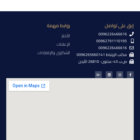
إبق على تواصل
روابط مهمة
0096226466616
الأخبار
00962791110195
الإعلانات
0096226466616
الشكاوى والإقتراحات
مكتب الإرتباط 0096265660141
ص.ب 43-عجلون- 26810 الأردن