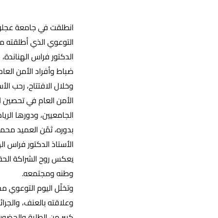
انطلقت في جامعة عجلون
التوعوي الذي أطلقته مدي
الدكتور فراس الهناندة
ضباط وأفراد الأمن العام
وخلال الافتتاح، رحب الأ
الأمن العام في تحصين ا
الجامعيين، ودورها الري
بدوره، ثمّن العميد محمو
الأستاذ الدكتور فراس ا
يعكس روح الشراكة الحقي
وطنه ومجتمعه.
وتخلّل اليوم التوعوي م
وعلاقته بالعنف، والجرائ
كبير من الطلبة والحضور.