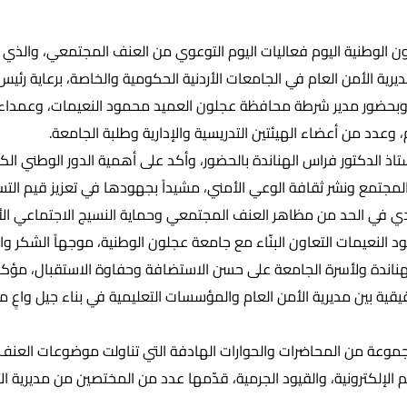
 الوطنية اليوم فعاليات اليوم التوعوي من العنف المجتمعي، والذي 
رية الأمن العام في الجامعات الأردنية الحكومية والخاصة، برعاية رئيس
، وبحضور مدير شرطة محافظة عجلون العميد محمود النعيمات، وعمداء 
، وعدد من أعضاء الهيئتين التدريسية والإدارية وطلبة الجامعة.
ستاذ الدكتور فراس الهناندة بالحضور، وأكد على أهمية الدور الوطني الكب
لمجتمع ونشر ثقافة الوعي الأمني، مشيداً بجهودها في تعزيز قيم التسا
ادي في الحد من مظاهر العنف المجتمعي وحماية النسيج الاجتماعي الأ
د النعيمات التعاون البنّاء مع جامعة عجلون الوطنية، موجهاً الشكر وا
لهناندة ولأسرة الجامعة على حسن الاستضافة وحفاوة الاستقبال، مؤكدا
قية بين مديرية الأمن العام والمؤسسات التعليمية في بناء جيل واعٍ م
جموعة من المحاضرات والحوارات الهادفة التي تناولت موضوعات العنف
م الإلكترونية، والقيود الجرمية، قدّمها عدد من المختصين من مديرية ا