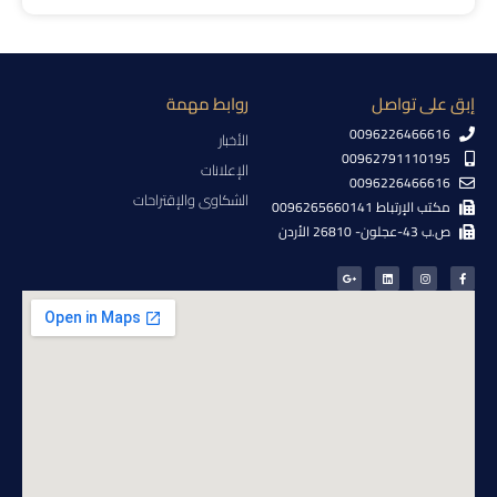
إبق على تواصل
روابط مهمة
0096226466616
الأخبار
00962791110195
الإعلانات
0096226466616
الشكاوى والإقتراحات
مكتب الإرتباط 0096265660141
ص.ب 43-عجلون- 26810 الأردن