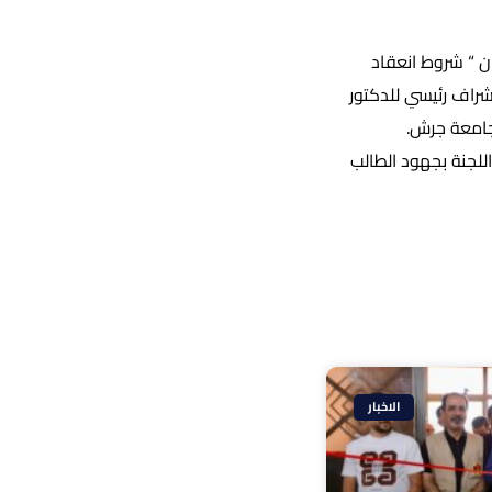
ية رسالة ماجستير بعنوان “ شروط انعقاد
إشراف رئيسي للدكتور
 جامعة جرش.
للجنة بجهود الطالب
الاخبار