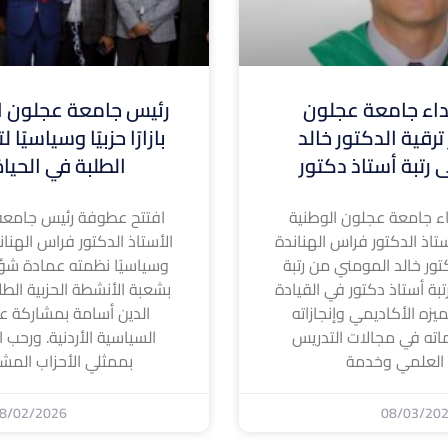
ء جامعة عجلون
رئيس جامعة عجلون ال
ترقية الدكتور خالد
بازارًا حزبيًا وسياسيًا
 رتبة أستاذ دكتور
الطلبة في الحيا
 جامعة عجلون الوطنية
افتتح عطوفة رئيس جامعة
تاذ الدكتور فراس الهناندة
الأستاذ الدكتور فراس الهناندة ا
كتور خالد المومني من رتبة
وسياسيًا نظمته عمادة شؤ
بة أستاذ دكتور في القيادة
بشعبة الأنشطة الحزبية الطل
لتميزه الأكاديمي وإنجازاته
الدين أسامة بمشاركة عد
اته في مجالات التدريس
السياسية الأردنية. ورحب ا
 العلمي وخدمة
بممثلي الأحزاب المشا
8/02/2026
08/03/20