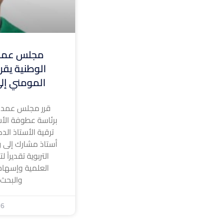
مجلس عمدا
الوطنية يقر 
المومني إلى
قرر مجلس عمداء
برئاسة عطوفة الأس
ترقية الأستاذ الد
أستاذ مشارك إلى رت
التربوية تقديراً 
العلمية وإسهام
والبحث
26