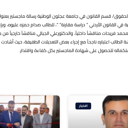
نوقشت اليوم في كلية الحقوق/ قسم القانون في جامعة عجلون ‎الوطن
ونية في القانون الأردني ” دراسة مقارنة” ”، للطالب صدام حمزه عليوه، وب
محمد فريحات مناقشاً داخلياً، والدكتورعلي الجبالي مناقشاً خارجياً من
 الطالب اعتباره ناجحاً مع إجراء بعض التعديلات الطفيفة، حيث أشادت ا
تكماله للحصول على شهادة الماجستير بكل كفاءة واقتدار.
الاخبار