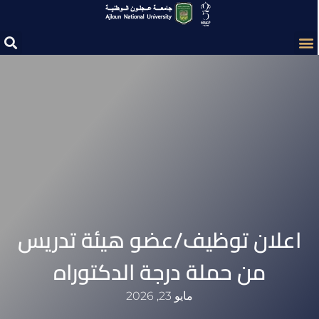
اعلان توظيف/عضو هيئة تدريس
من حملة درجة الدكتوراه
مايو 23, 2026