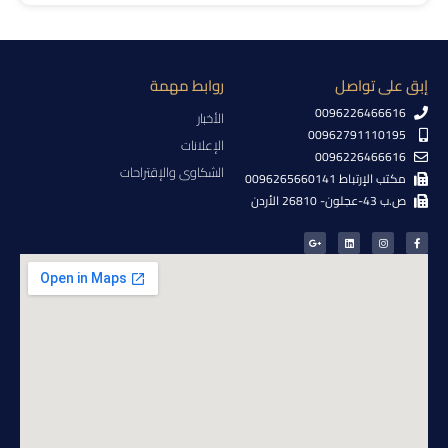
إبق على تواصل
روابط مهمة
0096226466616
الأخبار
00962791110195
الإعلانات
0096226466616
الشكاوى والإقتراحات
مكتب الإرتباط 0096265660141
ص.ب 43-عجلون- 26810 الأردن