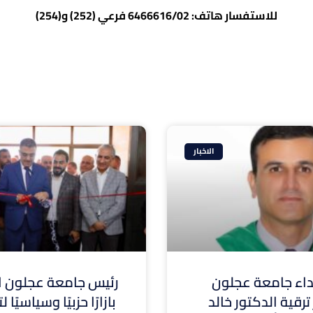
للاستفسار هاتف: 6466616/02 فرعي (252) و(254)
الاخبار
ء جامعة عجلون
رئيس جامعة عجلون ال
ترقية الدكتور خالد
بازارًا حزبيًا وسياسيًا