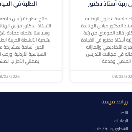
 رتبة أستاذ دكتور
الطلبة في الحيا
 جامعة عجلون الوطنية
افتتح عطوفة رئيس جامعة
تاذ الدكتور فراس الهناندة
الأستاذ الدكتور فراس الهناندة ا
كتور خالد المومني من رتبة
وسياسيًا نظمته عمادة شؤ
بة أستاذ دكتور في القيادة
بشعبة الأنشطة الحزبية الطل
لتميزه الأكاديمي وإنجازاته
الدين أسامة بمشاركة عد
اته في مجالات التدريس
السياسية الأردنية. ورحب ا
 العلمي وخدمة
بممثلي الأحزاب المشا
8/02/2026
08/03/20
روابط مهمة
الأخبار
الإعلانات
الشكاوى والإقتراحات