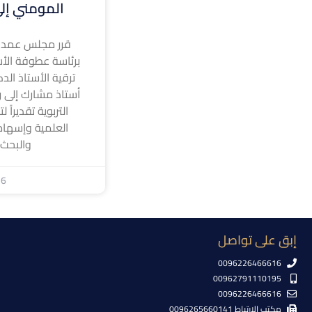
المومني إلى
قرر مجلس عمداء
برئاسة عطوفة الأس
ترقية الأستاذ الد
أستاذ مشارك إلى رت
التربوية تقديراً 
العلمية وإسهام
والبحث
26
إبق على تواصل
0096226466616
00962791110195
0096226466616
مكتب الإرتباط 0096265660141