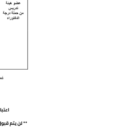
اعتباراً من ال
** لن يتم قبو