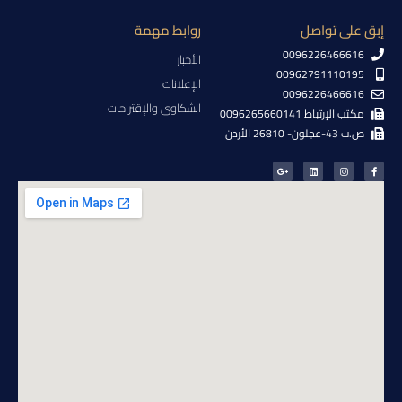
إبق على تواصل
روابط مهمة
0096226466616
الأخبار
00962791110195
الإعلانات
0096226466616
الشكاوى والإقتراحات
مكتب الإرتباط 0096265660141
ص.ب 43-عجلون- 26810 الأردن