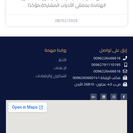
الهناندة بممثلي الأحزاب المشاركة،مؤكدًا
08/02/2026
إبق على تواصل
روابط مهمة
0096226466616
الأخبار
00962791110195
الإعلانات
0096226466616
الشكاوى والإقتراحات
مكتب الإرتباط 0096265660141
ص.ب 43-عجلون- 26810 الأردن