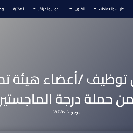
الكليات والعمادات
القبول
الدوائر والمراكز
المكتبة
وحد
 توظيف /أعضاء هيئة ت
ن حملة درجة الماجستير
يونيو 2, 2026