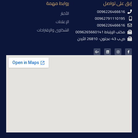
إبق على تواصل
روابط مهمة
0096226466616
الأخبار
00962791110195
الإعلانات
0096226466616
الشكاوى والإقتراحات
مكتب الإرتباط 0096265660141
ص.ب 43-عجلون- 26810 الأردن