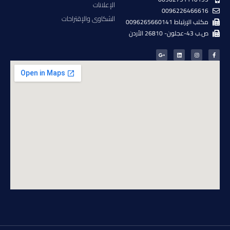
الإعلانات
0096226466616
الشكاوى والإقتراحات
مكتب الإرتباط 0096265660141
ص.ب 43-عجلون- 26810 الأردن