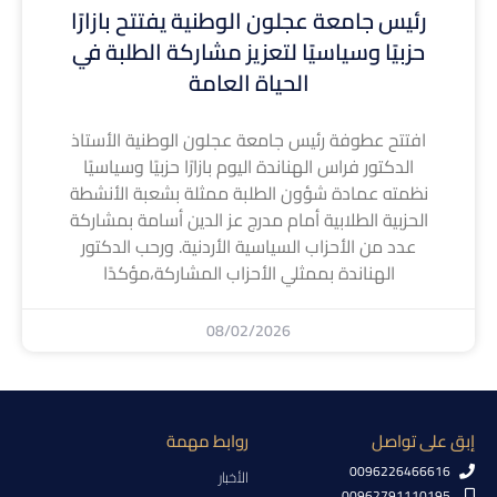
رئيس جامعة عجلون الوطنية يفتتح بازارًا
حزبيًا وسياسيًا لتعزيز مشاركة الطلبة في
الحياة العامة
افتتح عطوفة رئيس جامعة عجلون الوطنية الأستاذ
الدكتور فراس الهناندة اليوم بازارًا حزبيًا وسياسيًا
نظمته عمادة شؤون الطلبة ممثلة بشعبة الأنشطة
الحزبية الطلابية أمام مدرج عز الدين أسامة بمشاركة
عدد من الأحزاب السياسية الأردنية. ورحب الدكتور
الهناندة بممثلي الأحزاب المشاركة،مؤكدًا
08/02/2026
إبق على تواصل
روابط مهمة
0096226466616
الأخبار
00962791110195