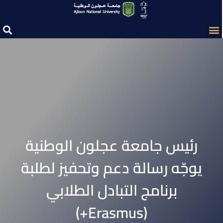
رئيس جامعة عجلون الوطنية
يوجّه رسالة دعم وتحفيز لطلبة
برنامج التبادل الطلابي
(Erasmus+)