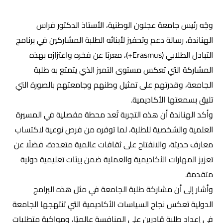
وجّه رئيس جامعة عجلون الوطنية، الأستاذ الدكتور فراس
الهناندة، رسالة دعم وتحفيز لأبنائه الطلبة المشاركين في برنامج
التبادل الطلابي (Erasmus+)، معربًا عن فخره واعتزازه بهذه
المشاركة التي تعكس مستوى التميز الذي يتمتع به طلبة
الجامعة، وقدرتهم على تمثيل وطنهم وجامعتهم بالصورة التي
تليق بسمعتها الأكاديمية.
وأكد الهناندة أن هذه التجربة تُعد محطة مفصلية في المسيرة
العلمية والشخصية للطلبة، لما توفره من فرص نوعية لاكتساب
معارف حديثة، والانفتاح على ثقافات عالمية متعددة، فضلًا عن
تعزيز المهارات الأكاديمية والعملية ضمن بيئات تعليمية دولية
متقدمة.
وأشار إلى أن مشاركة طلبة الجامعة في مثل هذه البرامج
الدولية تعكس نجاح السياسات الأكاديمية التي تنتهجها الجامعة
في إعداد طلبة قادرين على المنافسة عالميًا، ومواكبة متطلبات