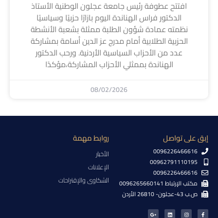
افتتح عطوفة رئيس جامعة عجلون الوطنية الأستاذ
الدكتور فراس الهناندة اليوم بازارًا حزبيًا وسياسيًا
نظمته عمادة شؤون الطلبة ممثلة بشعبة الأنشطة
الحزبية الطلابية أمام مدرج عز الدين أسامة بمشاركة
عدد من الأحزاب السياسية الأردنية. ورحب الدكتور
الهناندة بممثلي الأحزاب المشاركة،مؤكدًا
08/02/2026
إبق على تواصل
روابط مهمة
0096226466616
الأخبار
00962791110195
الإعلانات
0096226466616
الشكاوى والإقتراحات
مكتب الإرتباط 0096265660141
ص.ب 43-عجلون- 26810 الأردن